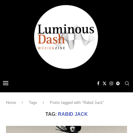
Home
Tags
Posts tagged with "Rabid Jack"
TAG:
RABID JACK