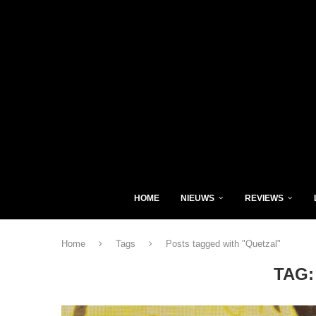
HOME
NIEUWS
REVIEWS
Home
Tags
Posts tagged with "Quetzal"
TAG