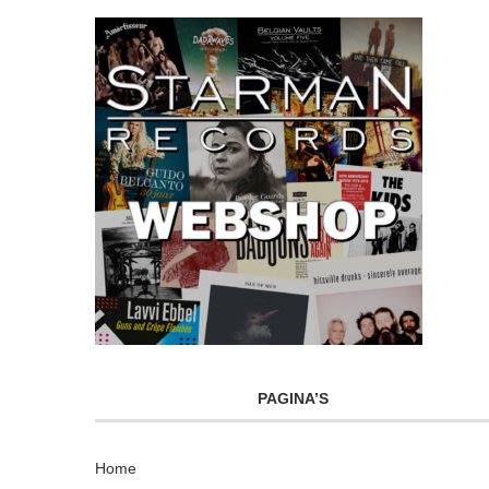
PAGINA’S
Home