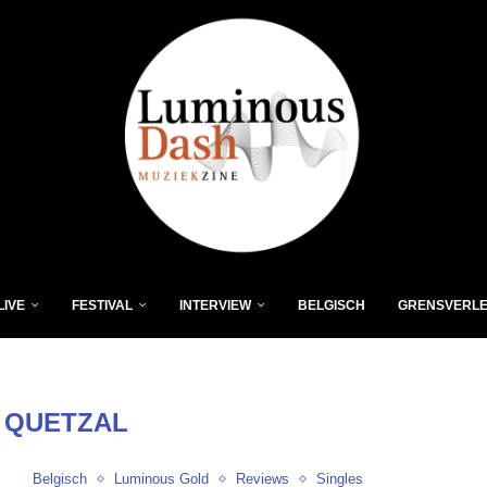
LIVE
FESTIVAL
INTERVIEW
BELGISCH
GRENSVERL
:
QUETZAL
Belgisch
Luminous Gold
Reviews
Singles