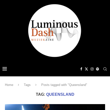
Home
Tags
Posts tagged with "Queensland"
TAG:
QUEENSLAND