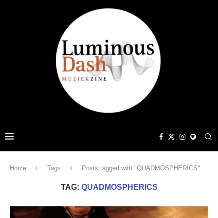
Home
Tags
Posts tagged with "QUADMOSPHERICS"
TAG:
QUADMOSPHERICS