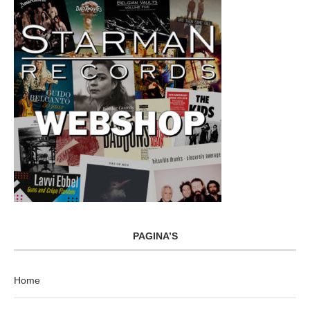
PAGINA’S
Home