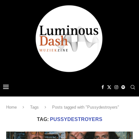
Home
Tags
Posts tagged with "Pussydestroyers"
TAG:
PUSSYDESTROYERS