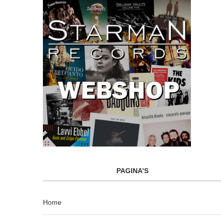
PAGINA’S
Home