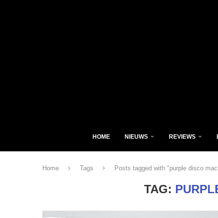
HOME
NIEUWS
REVIEWS
Home
Tags
Posts tagged with "purple disco mac
TAG:
PURPL