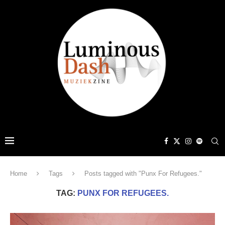
Home
Tags
Posts tagged with "Punx For Refugees."
TAG:
PUNX FOR REFUGEES.