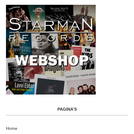
PAGINA’S
Home