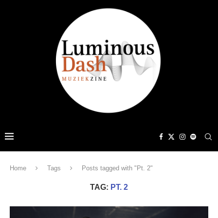
Home
Tags
Posts tagged with "Pt. 2"
TAG:
PT. 2