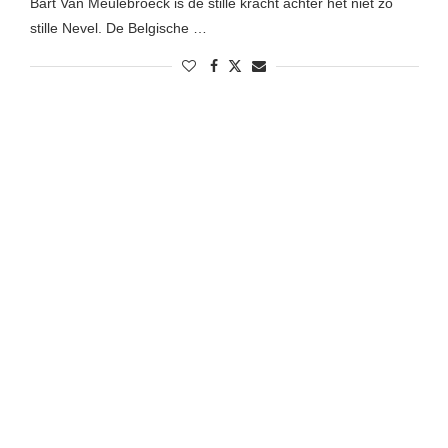
Bart Van Meulebroeck is de stille kracht achter het niet zo
stille Nevel. De Belgische …