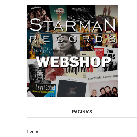
PAGINA’S
Home