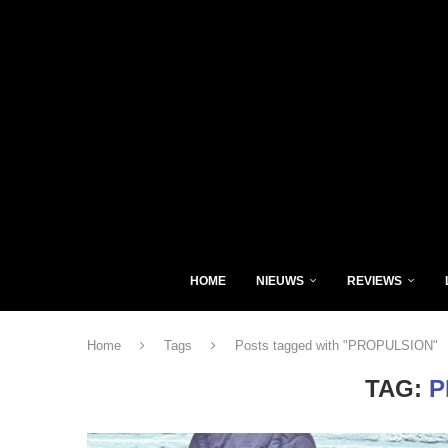
HOME
NIEUWS
REVIEWS
Home
Tags
Posts tagged with "PROPULSION"
TAG:
P