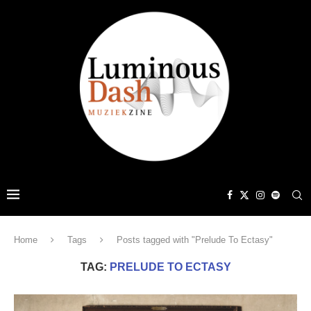
Home
Tags
Posts tagged with "Prelude To Ectasy"
TAG:
PRELUDE TO ECTASY