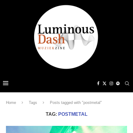
Home
Tags
Posts tagged with "postmetal"
TAG:
POSTMETAL