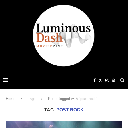
Home
Tags
Posts tagged with "post rock"
TAG:
POST ROCK