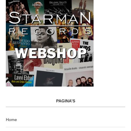
PAGINA’S
Home