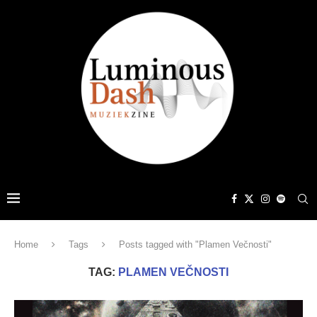
Home
Tags
Posts tagged with "Plamen Ve​č​nosti"
TAG:
PLAMEN VE​Č​NOSTI