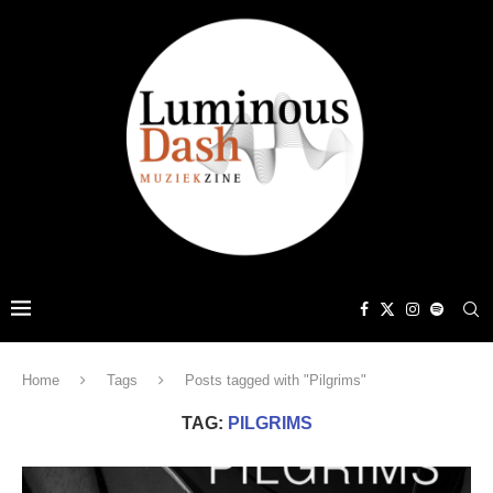
Home
Tags
Posts tagged with "Pilgrims"
TAG:
PILGRIMS