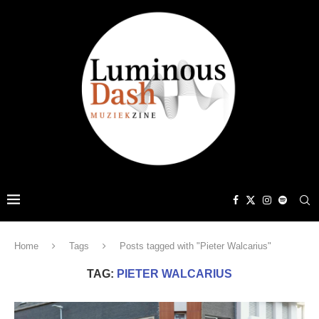
Home
Tags
Posts tagged with "Pieter Walcarius"
TAG:
PIETER WALCARIUS