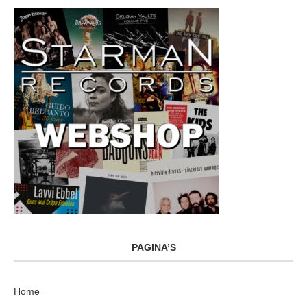
PAGINA’S
Home