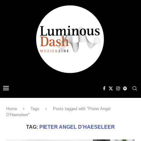
Home
Tags
Posts tagged with "Pieter Angel
D’Haeseleer"
TAG:
PIETER ANGEL D’HAESELEER