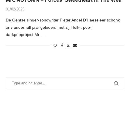
MR. AUTUMN – Forces’ Sweetheart In The Well
01/02/2025
De Gentse singer-songwriter Pieter Angel D’Haeseleer schonk
ons anderhalf jaar geleden, met zijn folk-, pop-,
darkpopproject Mr. …