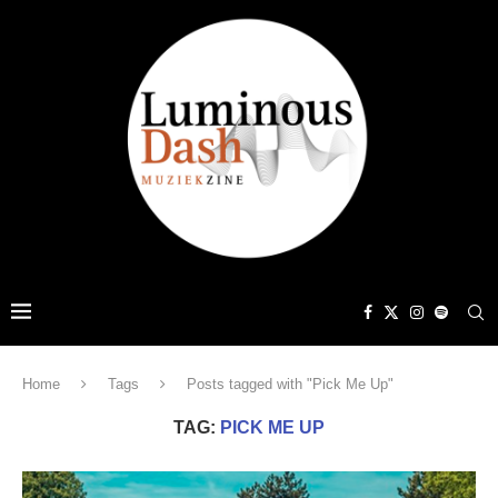
Home
Tags
Posts tagged with "Pick Me Up"
TAG:
PICK ME UP