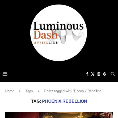
Home
Tags
Posts tagged with "Phoenix Rebellion"
TAG:
PHOENIX REBELLION