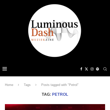
Home
Tags
Posts tagged with "Petrol"
TAG:
PETROL