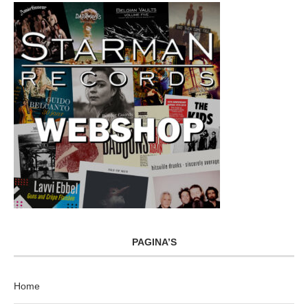
PAGINA’S
Home