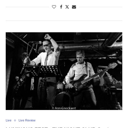
Live
Live Review