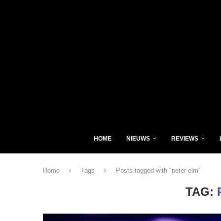
HOME
NIEUWS
REVIEWS
Home
Tags
Posts tagged with "peter elm"
TAG: