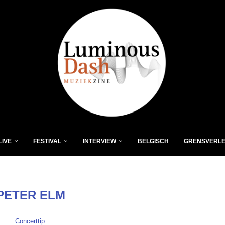
LIVE
FESTIVAL
INTERVIEW
BELGISCH
GRENSVERL
PETER ELM
Concerttip