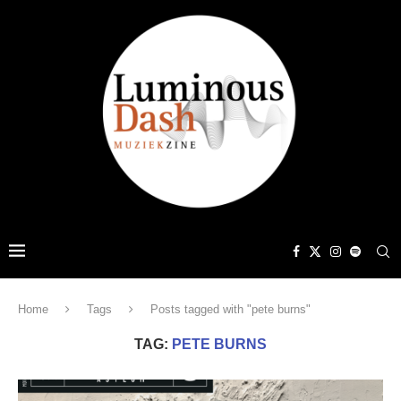
Home
Tags
Posts tagged with "pete burns"
TAG:
PETE BURNS