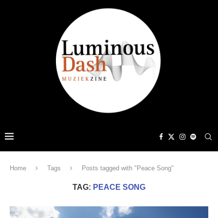
Home
Tags
Posts tagged with "Peace Song"
TAG:
PEACE SONG