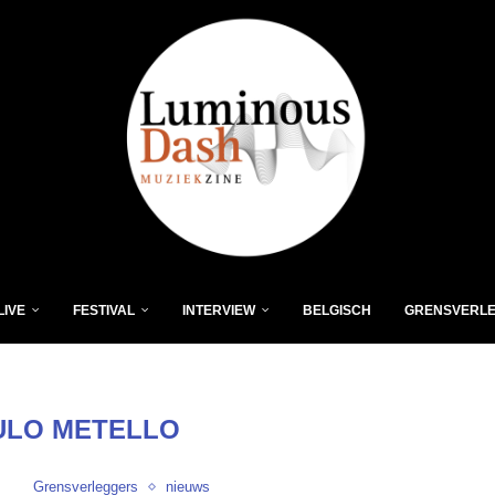
LIVE
FESTIVAL
INTERVIEW
BELGISCH
GRENSVERL
ULO METELLO
Grensverleggers
nieuws