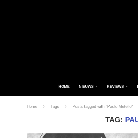
HOME
NIEUWS
REVIEWS
Home
Tags
Posts tagged with "Paulo Metello"
TAG:
PA