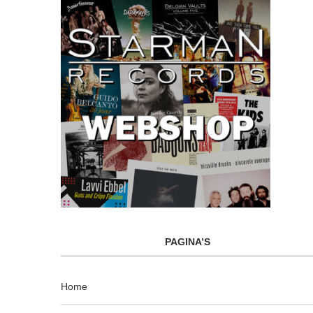
PAGINA’S
Home