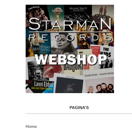
PAGINA’S
Home