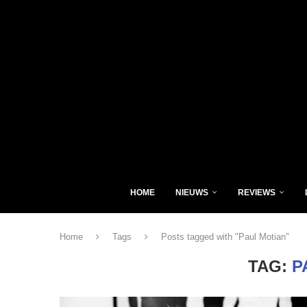
HOME
NIEUWS
REVIEWS
Home
Tags
Posts tagged with "Paul Motian"
TAG:
P