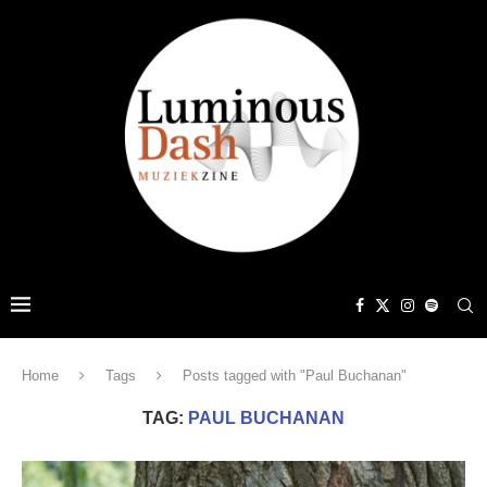
Home
Tags
Posts tagged with "Paul Buchanan"
TAG:
PAUL BUCHANAN