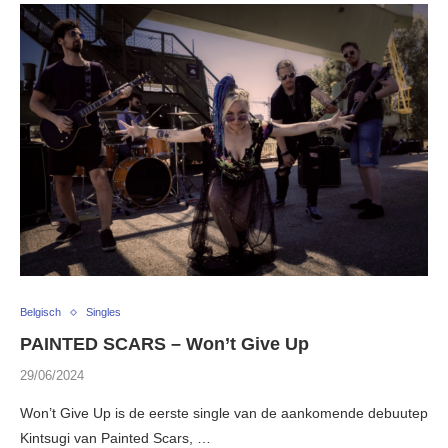
Belgisch
Singles
PAINTED SCARS – Won’t Give Up
29/06/2024
Won’t Give Up is de eerste single van de aankomende debuutep
Kintsugi van Painted Scars, …