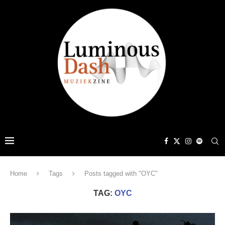
Home
Tags
Posts tagged with "OYC"
TAG:
OYC