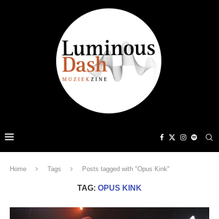
Home
Tags
Posts tagged with "Opus Kink"
TAG:
OPUS KINK