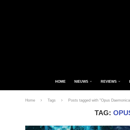
HOME
NIEUWS
REVIEWS
Home
Tags
Posts tagged with "Opus Daemonica
TAG:
OPU