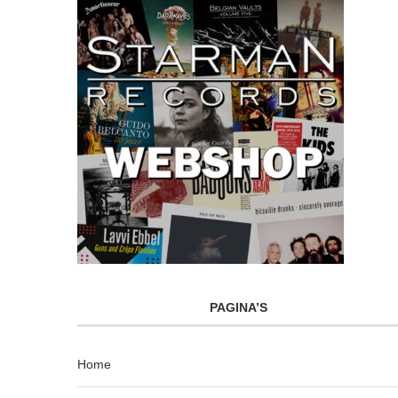
PAGINA’S
Home