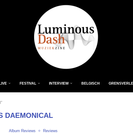
LIVE
FESTIVAL
INTERVIEW
BELGISCH
GRENSVERL
l"
S DAEMONICAL
Album Reviews
Reviews