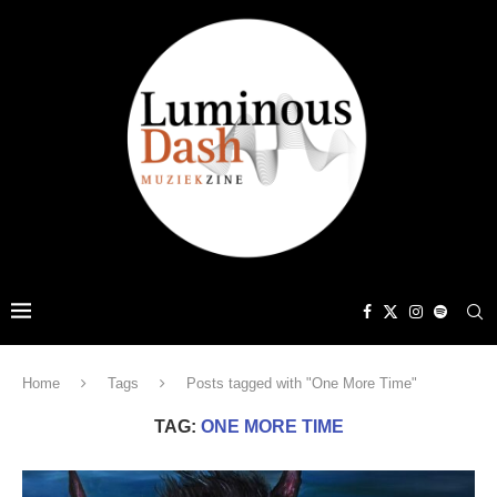
Home
Tags
Posts tagged with "One More Time"
TAG:
ONE MORE TIME