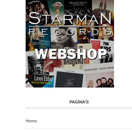
PAGINA’S
Home