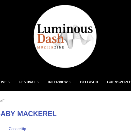
LIVE
FESTIVAL
INTERVIEW
BELGISCH
GRENSVERL
el"
BABY MACKEREL
Concerttip