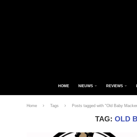
HOME
NIEUWS
REVIEWS
Home
Tags
Posts tagged with "Old Baby Macker
TAG:
OLD 