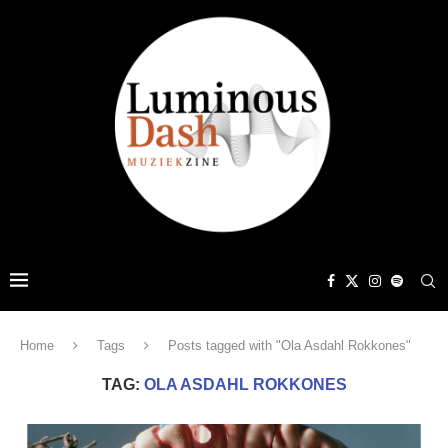
Home
Tags
Posts tagged with "Ola Asdahl Rokkones"
TAG:
OLA ASDAHL ROKKONES