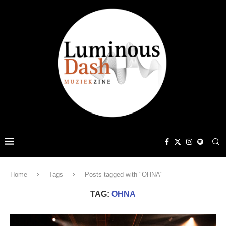
Home
Tags
Posts tagged with "OHNA"
TAG:
OHNA