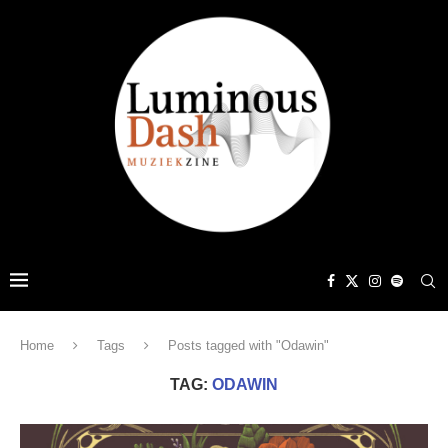
Home
Tags
Posts tagged with "Odawin"
TAG:
ODAWIN