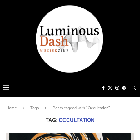
Home
Tags
Posts tagged with "Occultation"
TAG:
OCCULTATION