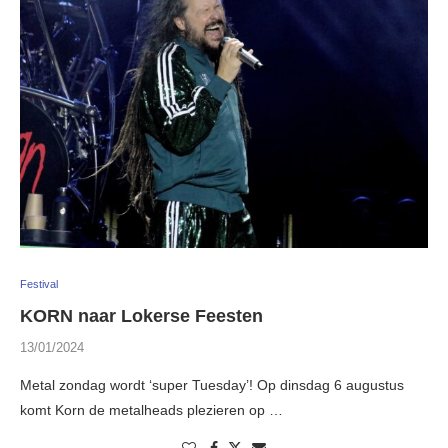
Festival
KORN naar Lokerse Feesten
13/01/2024
Metal zondag wordt ‘super Tuesday’! Op dinsdag 6 augustus
komt Korn de metalheads plezieren op …