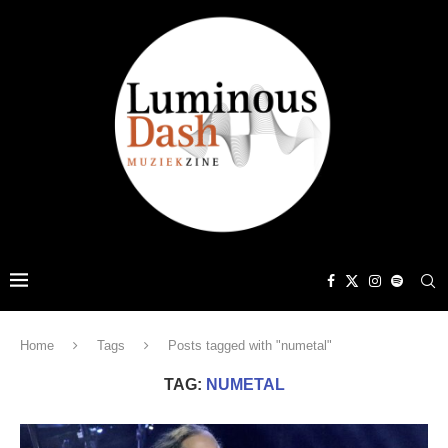
Home
Tags
Posts tagged with "numetal"
TAG:
NUMETAL