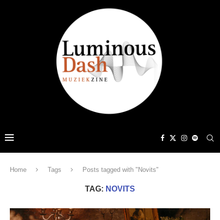
Home
Tags
Posts tagged with "Novits"
TAG:
NOVITS