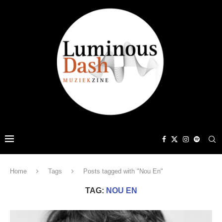
Home
Tags
Posts tagged with "Nou En"
TAG:
NOU EN