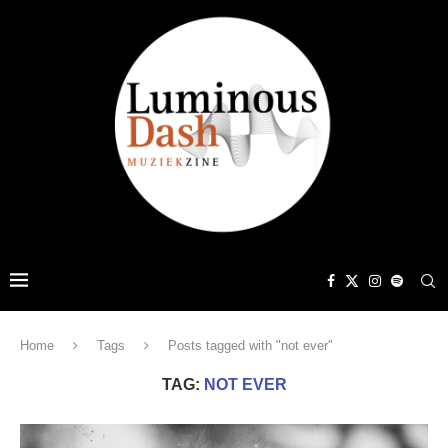
Home
Tags
Posts tagged with "not ever"
TAG:
NOT EVER