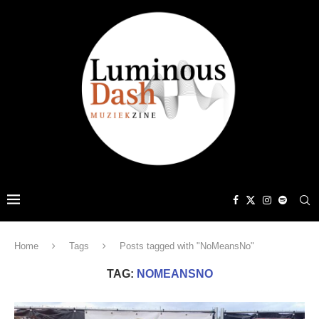
Home
Tags
Posts tagged with "NoMeansNo"
TAG:
NOMEANSNO