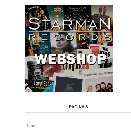
PAGINA’S
Home