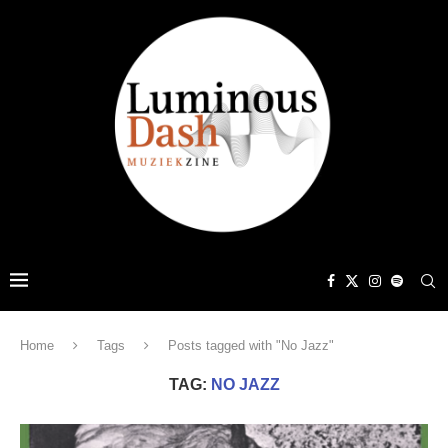
Home
Tags
Posts tagged with "No Jazz"
TAG:
NO JAZZ