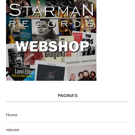
PAGINA’S
Home
nieuws