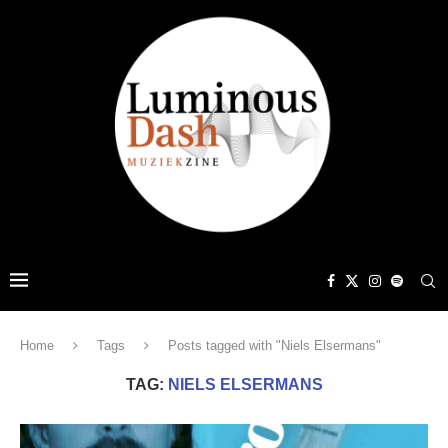
Home
Tags
Posts tagged with "Niels Elsermans"
TAG:
NIELS ELSERMANS