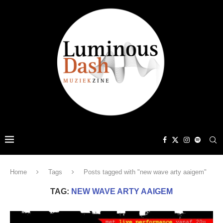
Home
Tags
Posts tagged with "new wave arty aaigem"
TAG:
NEW WAVE ARTY AAIGEM