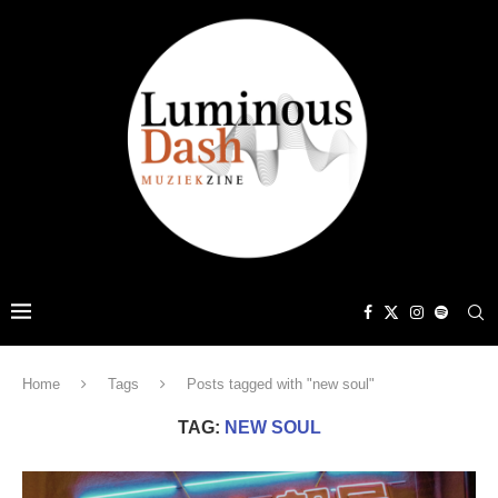
Home
Tags
Posts tagged with "new soul"
TAG:
NEW SOUL