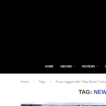
HOME
NIEUWS
REVIEWS
Home
Tags
Posts tagged with "New Bomb Turks
TAG:
NEW