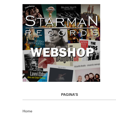
PAGINA’S
Home