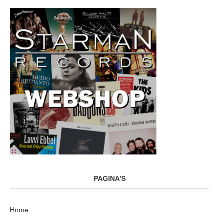
PAGINA’S
Home